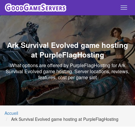
Toggl
navig
Ark Survival Evolved game hosting
at PurpleFlagHosting
What options are offered by PurpleFlagHosting for Ark
Survival Evolved game hosting. Server locations, reviews,
features, cost per game slot
Accueil
Ark Survival Evolved game hosting at PurpleFlagHosting