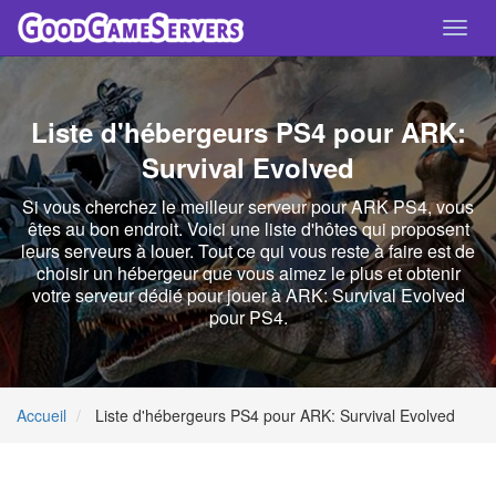
Toggl
navig
Liste d'hébergeurs PS4 pour ARK:
Survival Evolved
Si vous cherchez le meilleur serveur pour ARK PS4, vous
êtes au bon endroit. Voici une liste d'hôtes qui proposent
leurs serveurs à louer. Tout ce qui vous reste à faire est de
choisir un hébergeur que vous aimez le plus et obtenir
votre serveur dédié pour jouer à ARK: Survival Evolved
pour PS4.
Accueil
Liste d'hébergeurs PS4 pour ARK: Survival Evolved