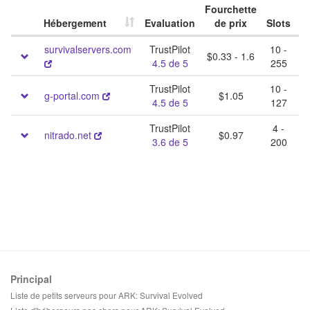
Fourchette
P
Hébergement
Evaluation
de prix
Slots
d
survivalservers.com
TrustPilot
10 -
$0.33 - 1.6
4.5 de 5
255
TrustPilot
10 -
g-portal.com
$1.05
4.5 de 5
127
TrustPilot
4 -
nitrado.net
$0.97
3.6 de 5
200
Principal
Liste de petits serveurs pour ARK: Survival Evolved