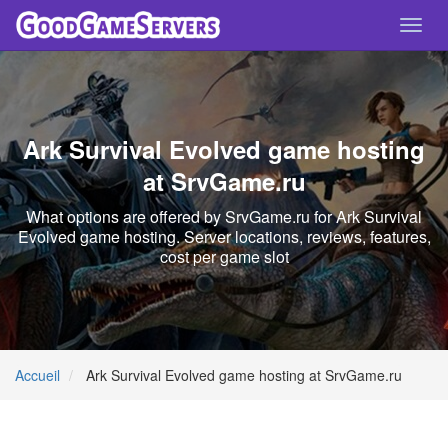
Toggl
navig
Ark Survival Evolved game hosting
at SrvGame.ru
What options are offered by SrvGame.ru for Ark Survival
Evolved game hosting. Server locations, reviews, features,
cost per game slot
Accueil
Ark Survival Evolved game hosting at SrvGame.ru