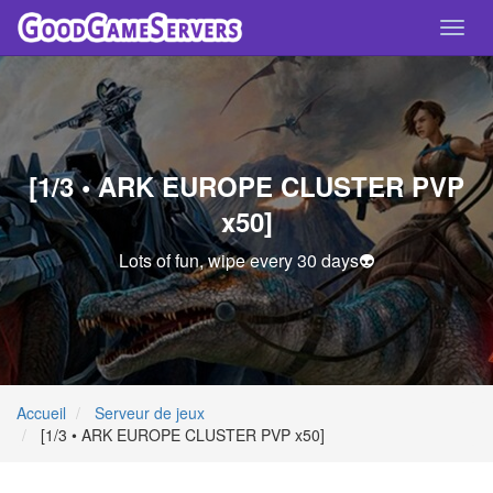
Toggl
navig
[1/3 • ARK EUROPE CLUSTER PVP
x50]
Lots of fun, wipe every 30 days👽
Accueil
Serveur de jeux
[1/3 • ARK EUROPE CLUSTER PVP x50]