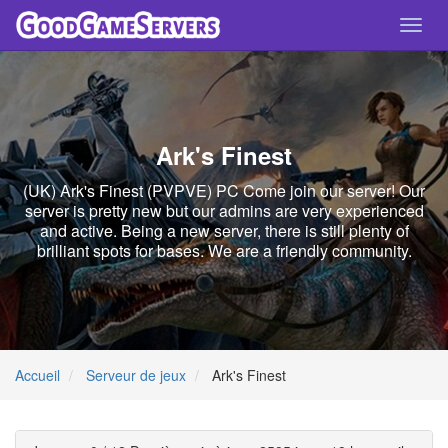
Toggl
navig
Ark's Finest
(UK) Ark's Finest (PVPVE) PC Come join our server! Our
server is pretty new but our admins are very experienced
and active. Being a new server, there is still plenty of
brilliant spots for bases. We are a friendly community.
Accueil
Serveur de jeux
Ark's Finest