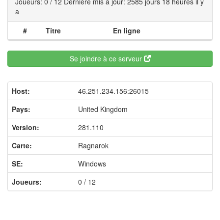
Joueurs: 0 / 12 Dernière mis à jour: 2585 jours 18 heures il y
a
#
Titre
En ligne
Se joindre à ce serveur
Host:
46.251.234.156:26015
Pays:
United Kingdom
Version:
281.110
Carte:
Ragnarok
SE:
Windows
Joueurs:
0 / 12