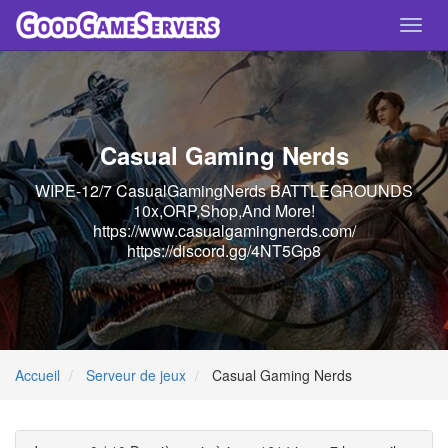
Toggl
navig
Casual Gaming Nerds
WIPE-12/7 CasualGamingNerds BATTLEGROUNDS
10x,ORP,Shop,And More!
https://www.casualgamingnerds.com/
https://discord.gg/4NT5Gp8
Accueil
Serveur de jeux
Casual Gaming Nerds