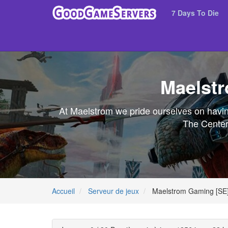
7 Days To Die
Maelstr
At Maelstrom we pride ourselves on havin
The Center
Accueil
Serveur de jeux
Maelstrom Gaming [SE] 