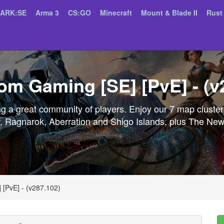
ARK:SE
Arma 3
CS:GO
Minecraft
Mount & Blade II
Rust
om Gaming [SE] [PvE] - (v
g a great community of players. Enjoy our 7 map cluster 
, Ragnarok, Aberration and Shigo Islands, plus The New 
[PvE] - (v287.102)