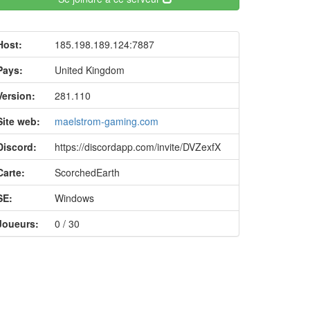
Host:
185.198.189.124:7887
Pays:
United Kingdom
Version:
281.110
Site web:
maelstrom-gaming.com
Discord:
https://discordapp.com/invite/DVZexfX
Carte:
ScorchedEarth
SE:
Windows
Joueurs:
0 / 30