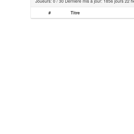
Joueurs: 0 / 30 Dernière mis à jour: 1856 jours 22 he
#
Titre