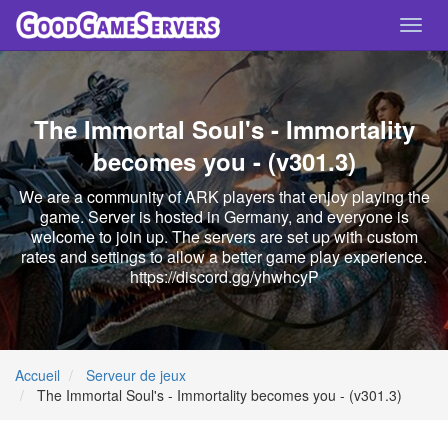
Toggl
navig
The Immortal Soul's - Immortality
becomes you - (v301.3)
We are a community of ARK players that enjoy playing the
game. Server is hosted in Germany, and everyone is
welcome to join up. The servers are set up with custom
rates and settings to allow a better game play experience.
https://discord.gg/yhwhcyP
Accueil
Serveur de jeux
The Immortal Soul's - Immortality becomes you - (v301.3)