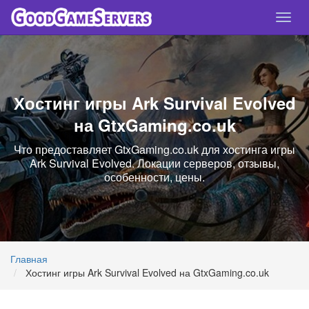
Спря
нави
Хостинг игры Ark Survival Evolved
на GtxGaming.co.uk
Что предоставляет GtxGaming.co.uk для хостинга игры
Ark Survival Evolved. Локации серверов, отзывы,
особенности, цены.
Главная
Хостинг игры Ark Survival Evolved на GtxGaming.co.uk