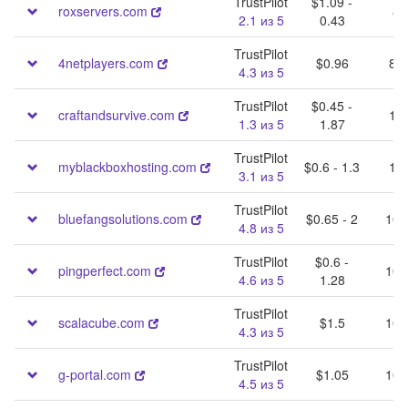
TrustPilot
$1.09 -
roxservers.com
8 
2.1 из 5
0.43
TrustPilot
4netplayers.com
$0.96
8 -
4.3 из 5
TrustPilot
$0.45 -
craftandsurvive.com
10 
1.3 из 5
1.87
TrustPilot
myblackboxhosting.com
$0.6 - 1.3
10 
3.1 из 5
TrustPilot
bluefangsolutions.com
$0.65 - 2
10 
4.8 из 5
TrustPilot
$0.6 -
pingperfect.com
10 
4.6 из 5
1.28
TrustPilot
scalacube.com
$1.5
10 
4.3 из 5
TrustPilot
g-portal.com
$1.05
10 
4.5 из 5