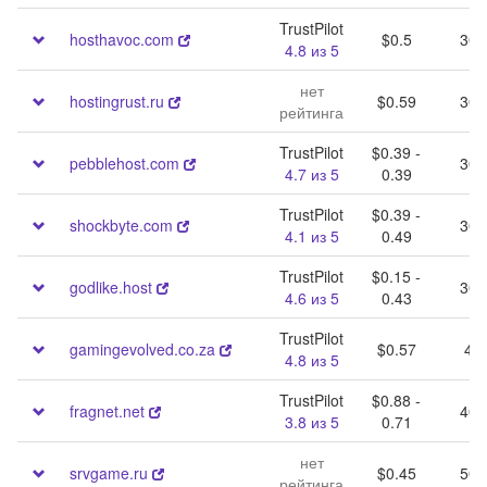
TrustPilot
hosthavoc.com
$0.5
30 
4.8 из 5
нет
hostingrust.ru
$0.59
30 
рейтинга
TrustPilot
$0.39 -
pebblehost.com
30 
4.7 из 5
0.39
TrustPilot
$0.39 -
shockbyte.com
30 
4.1 из 5
0.49
TrustPilot
$0.15 -
godlike.host
30 
4.6 из 5
0.43
TrustPilot
gamingevolved.co.za
$0.57
40 
4.8 из 5
TrustPilot
$0.88 -
fragnet.net
40 
3.8 из 5
0.71
нет
srvgame.ru
$0.45
50 
рейтинга