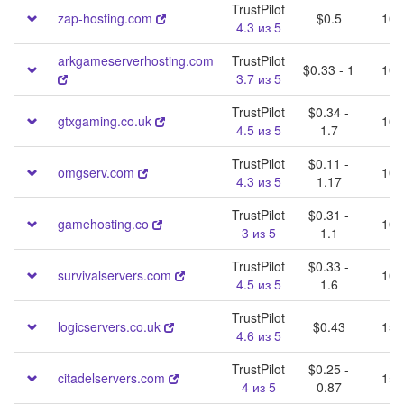
TrustPilot
zap-hosting.com
$0.5
10 
4.3 из 5
arkgameserverhosting.com
TrustPilot
$0.33 - 1
10 
3.7 из 5
TrustPilot
$0.34 -
gtxgaming.co.uk
10 
4.5 из 5
1.7
TrustPilot
$0.11 -
omgserv.com
10 
4.3 из 5
1.17
TrustPilot
$0.31 -
gamehosting.co
10 
3 из 5
1.1
TrustPilot
$0.33 -
survivalservers.com
10 
4.5 из 5
1.6
TrustPilot
logicservers.co.uk
$0.43
15 
4.6 из 5
TrustPilot
$0.25 -
citadelservers.com
15 
4 из 5
0.87