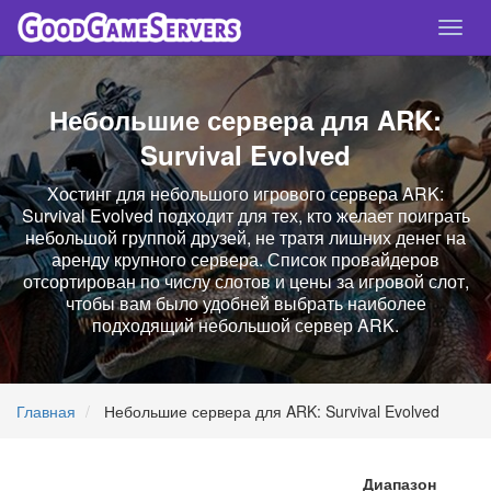
Спря
нави
Небольшие сервера для ARK:
Survival Evolved
Хостинг для небольшого игрового сервера ARK:
Survival Evolved подходит для тех, кто желает поиграть
небольшой группой друзей, не тратя лишних денег на
аренду крупного сервера. Список провайдеров
отсортирован по числу слотов и цены за игровой слот,
чтобы вам было удобней выбрать наиболее
подходящий небольшой сервер ARK.
Главная
Небольшие сервера для ARK: Survival Evolved
Диапазон