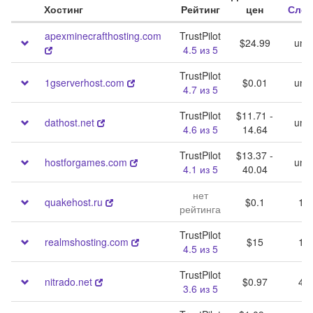
Хостинг
Рейтинг
цен
Сло
apexminecrafthosting.com
TrustPilot
$24.99
unli
4.5 из 5
TrustPilot
1gserverhost.com
$0.01
unli
4.7 из 5
TrustPilot
$11.71 -
dathost.net
unli
4.6 из 5
14.64
TrustPilot
$13.37 -
hostforgames.com
unli
4.1 из 5
40.04
нет
quakehost.ru
$0.1
1 -
рейтинга
TrustPilot
realmshosting.com
$15
1 -
4.5 из 5
TrustPilot
nitrado.net
$0.97
4 -
3.6 из 5