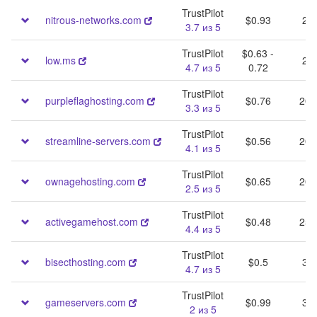
TrustPilot
nitrous-networks.com
$0.93
20 
3.7 из 5
TrustPilot
$0.63 -
low.ms
20 
4.7 из 5
0.72
TrustPilot
purpleflaghosting.com
$0.76
20 
3.3 из 5
TrustPilot
streamline-servers.com
$0.56
20 
4.1 из 5
TrustPilot
ownagehosting.com
$0.65
20 
2.5 из 5
TrustPilot
activegamehost.com
$0.48
25 
4.4 из 5
TrustPilot
bisecthosting.com
$0.5
30 
4.7 из 5
TrustPilot
gameservers.com
$0.99
30 
2 из 5