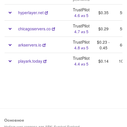
TrustPilot
hyperlayer.net
$0.35
50 
4.6 из 5
TrustPilot
chicagoservers.co
$0.29
50 
4.7 из 5
TrustPilot
$0.23 -
arkservers.io
60 
4.8 из 5
0.45
TrustPilot
playark.today
$0.14
100 
4.4 из 5
Основное
Небольшие сервера для ARK: Survival Evolved