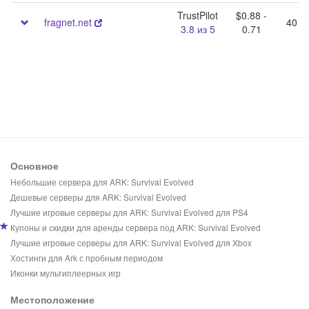
TrustPilot
$0.88 -
fragnet.net
40 -
3.8 из 5
0.71
Основное
Небольшие сервера для ARK: Survival Evolved
Дешевые серверы для ARK: Survival Evolved
Лучшие игровые серверы для ARK: Survival Evolved для PS4
Купоны и скидки для аренды сервера под ARK: Survival Evolved
Лучшие игровые серверы для ARK: Survival Evolved для Xbox
Хостинги для Ark с пробным периодом
Иконки мультиплеерных игр
Местоположение