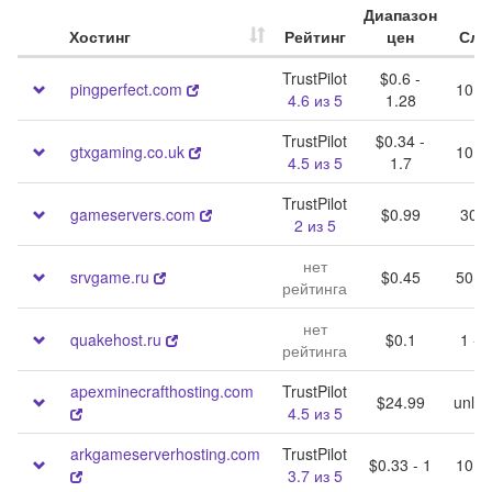
Диапазон
Хостинг
Рейтинг
цен
Сло
TrustPilot
$0.6 -
pingperfect.com
10 -
4.6 из 5
1.28
TrustPilot
$0.34 -
gtxgaming.co.uk
10 -
4.5 из 5
1.7
TrustPilot
gameservers.com
$0.99
30 -
2 из 5
нет
srvgame.ru
$0.45
50 -
рейтинга
нет
quakehost.ru
$0.1
1 - 
рейтинга
apexminecrafthosting.com
TrustPilot
$24.99
unlim
4.5 из 5
arkgameserverhosting.com
TrustPilot
$0.33 - 1
10 -
3.7 из 5