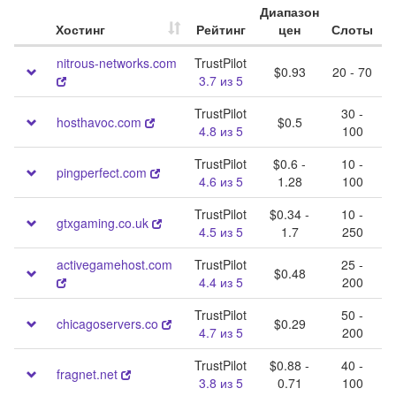
Диапазон
П
Хостинг
Рейтинг
цен
Слоты
nitrous-networks.com
TrustPilot
$0.93
20 - 70
3.7 из 5
TrustPilot
30 -
hosthavoc.com
$0.5
4.8 из 5
100
TrustPilot
$0.6 -
10 -
pingperfect.com
4.6 из 5
1.28
100
TrustPilot
$0.34 -
10 -
gtxgaming.co.uk
4.5 из 5
1.7
250
activegamehost.com
TrustPilot
25 -
$0.48
4.4 из 5
200
TrustPilot
50 -
chicagoservers.co
$0.29
4.7 из 5
200
TrustPilot
$0.88 -
40 -
fragnet.net
3.8 из 5
0.71
100