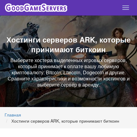
Спря
нави
Хостинги серверов ARK, которые
принимают биткоин
Выберите хостера выделенных игровых серверов,
который принимает к оплате вашу любимую
криптовалюту: Bitcoin, Litecoin, Dogecoin и другие.
Сравните характеристики и возможности хостингов и
выберите сервер в аренду.
Главная
Хостинги серверов ARK, которые принимают биткоин