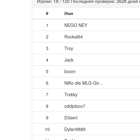
Игроки: 18 / 120 Последняя проверка: 2628 дней 
#
Имя
1
NEGO NEY
2
Rockal64
3
Troy
4
Jack
5
boom
6
NiKo die MLG-Gir...
7
Trekky
8
oddjoboo7
9
D3sert
10
Dylan9889