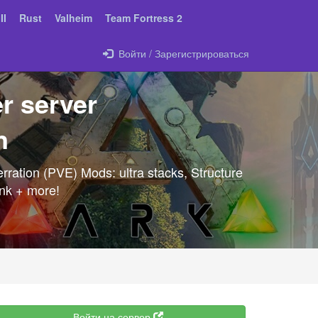
II
Rust
Valheim
Team Fortress 2
Войти / Зарегистрироваться
r server
n
ration (PVE) Mods: ultra stacks, Structure
unk + more!
Войти на сервер