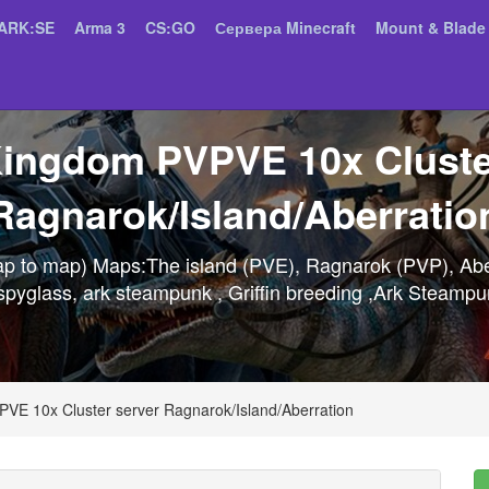
ARK:SE
Arma 3
CS:GO
Сервера Minecraft
Mount & Blade 
Kingdom PVPVE 10x Cluste
Ragnarok/Island/Aberratio
map to map) Maps:The island (PVE), Ragnarok (PVP), Aber
 spyglass, ark steampunk , Griffin breeding ,Ark Steamp
VE 10x Cluster server Ragnarok/Island/Aberration