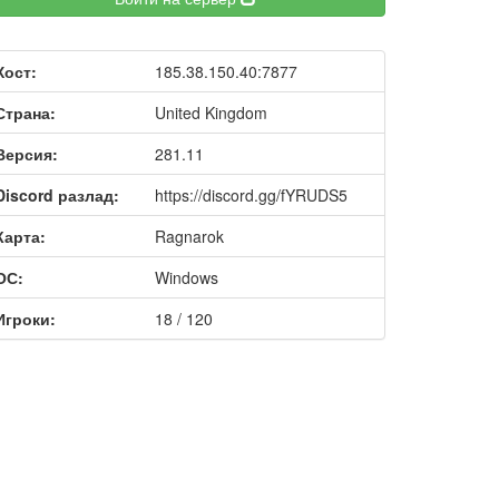
Хост:
185.38.150.40:7877
Страна:
United Kingdom
Версия:
281.11
Discord разлад:
https://discord.gg/fYRUDS5
Карта:
Ragnarok
ОС:
Windows
Игроки:
18 / 120