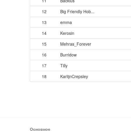
11
Backius
12
Big Friendly Hob...
13
emma
14
Kerosin
15
Mehras_Forever
16
Burridow
17
Tilly
18
KarlijnCrepsley
Основное