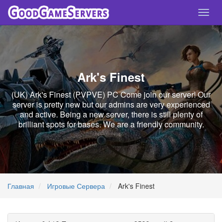
Спря
нави
Ark's Finest
(UK) Ark's Finest (PVPVE) PC Come join our server! Our
server is pretty new but our admins are very experienced
and active. Being a new server, there is still plenty of
brilliant spots for bases. We are a friendly community.
Главная
Игровые Сервера
Ark's Finest