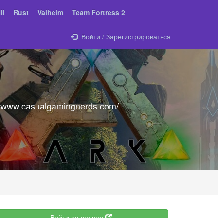
II
Rust
Valheim
Team Fortress 2
Войти / Зарегистрироваться
www.casualgamingnerds.com/
Войти на сервер