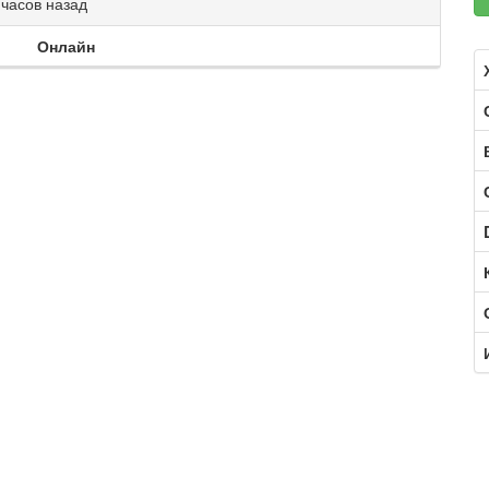
 часов назад
Онлайн