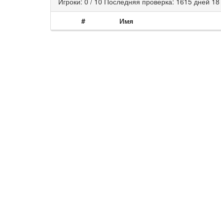
Игроки: 0 / 10 Последняя проверка: 1615 дней 18
#
Имя