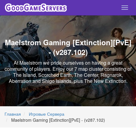
Спря
нави
Maelstrom Gaming [Extinction][PvE]
- (v287.102)
At Maelstrom we pride ourselves on having a great
community of players. Enjoy our 7 map cluster consisting of
The Island, Scorched Earth, The Center, Ragnarok,
Aberration and Shigo Islands, plus The New Extinction.
Главная
Игровые Сервера
Maelstrom Gaming [Extinction][PvE] - (v287.102)