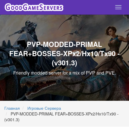
Спря
нави
PVP-MODDED-PRIMAL
FEAR+BOSSES-XPx2/Hx10/Tx90 -
(v301.3)
Friendly modded server for a mix of PVP and PVE.
Главная
Игровые Сервера
PVP-MODDED-PRIMAL FEAR+BOSSES-XPx2/Hx10/Tx90 -
(v301.3)