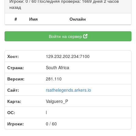
Игроки: 0 / 60 Последняя проверка: 1669 дней 2 часов
назад
#
Имя
Онлайн
Войти на сервер
Хост:
129.232.202.234:7100
Страна:
South Africa
Версия:
281.110
Сайт:
rsathelegends.arkers.io
Карта:
Valguero_P
ОС:
l
Игроки:
0 / 60