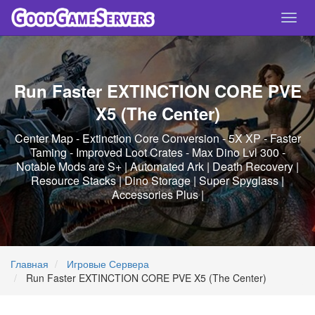
Спря
нави
Run Faster EXTINCTION CORE PVE
X5 (The Center)
Center Map - Extinction Core Conversion - 5X XP - Faster
Taming - Improved Loot Crates - Max Dino Lvl 300 -
Notable Mods are S+ | Automated Ark | Death Recovery |
Resource Stacks | Dino Storage | Super Spyglass |
Accessories Plus |
Главная
Игровые Сервера
Run Faster EXTINCTION CORE PVE X5 (The Center)