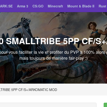
ARK:SE
Arma 3
CS:GO
Minecraft
Mount & Blade II
Rust
00 SMALLTRIBE 5PP CF/
r vous faciliter la vie et profiter du PVP à 100% alors
mais toujours de manière fair-play ;)
LLTRIBE 5PP CF/S+/ARKOMATIC MOD