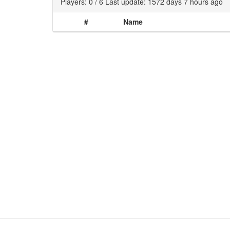
Players: 0 / 6 Last update: 1572 days 7 hours ago
#
Name