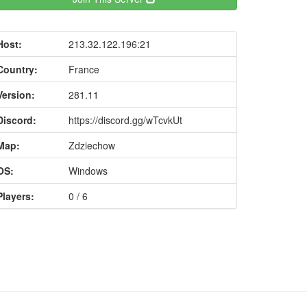
Host:
213.32.122.196:21
Country:
France
Version:
281.11
Discord:
https://discord.gg/wTcvkUt
Map:
Zdziechow
OS:
Windows
Players:
0 / 6