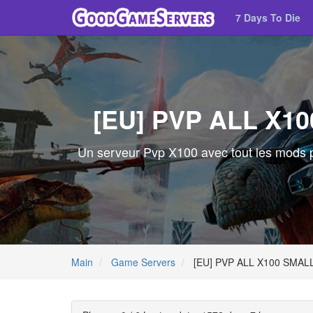
7 Days To Die
[EU] PVP ALL X1
Un serveur Pvp X100 avec tout les mods pou
Main
Game Servers
[EU] PVP ALL X100 SMA